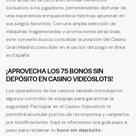
exclusivos a los jugadores, permitiéndoles disfrutar de
una experiencia enriquecedora mientras apuestan en
sus juegos favoritos. Con una amplia selección de
máquinas tragamonedas y promociones atractivas,
este convenio busca consolidar la posición del Casino
Gran Madrid como líder en el sector del juego en línea
en España.
¡APROVECHA LOS 75 BONOS SIN
DEPÓSITO EN CASINO VIDEOSLOTS!
Los operadores de los casinos también introdujeron
algunos controles de equipaje para garantizar la
seguridad. Participar en el Casino Videoslots te
permitirá acumular puntos de recompensa y canjearlos
por bonificaciones. Aquí te ofrecemos una guía paso a
paso para reclamar tu
bono sin depósito
: