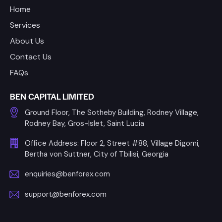
Home
Services
About Us
Contact Us
FAQs
BEN CAPITAL LIMITED
Ground Floor, The Sotheby Building, Rodney Village,
Rodney Bay, Gros-Islet, Saint Lucia
Office Address: Floor 2, Street #88, Village Digomi,
Bertha von Suttner, City of Tbilisi, Georgia
enquiries@benforex.com
support@benforex.com