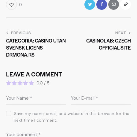
0
PREVIOUS
NEXT
CATEGORIA: CASINO UTAN
CASINOLAB: CZECH
SVENSK LICENS –
OFFICIAL SITE
DRMONA.RS
LEAVE A COMMENT
0.0
/
5
Save my name, email, and website in this browser for the
next time I comment.