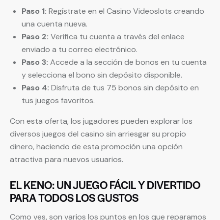
Paso 1:
Regístrate en el Casino Videoslots creando
una cuenta nueva.
Paso 2:
Verifica tu cuenta a través del enlace
enviado a tu correo electrónico.
Paso 3:
Accede a la sección de bonos en tu cuenta
y selecciona el bono sin depósito disponible.
Paso 4:
Disfruta de tus 75 bonos sin depósito en
tus juegos favoritos.
Con esta oferta, los jugadores pueden explorar los
diversos juegos del casino sin arriesgar su propio
dinero, haciendo de esta promoción una opción
atractiva para nuevos usuarios.
EL KENO: UN JUEGO FÁCIL Y DIVERTIDO
PARA TODOS LOS GUSTOS
Como ves, son varios los puntos en los que reparamos