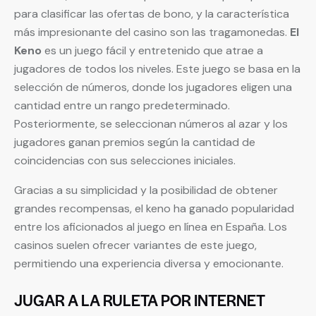
para clasificar las ofertas de bono, y la característica
más impresionante del casino son las tragamonedas.
El
Keno
es un juego fácil y entretenido que atrae a
jugadores de todos los niveles. Este juego se basa en la
selección de números, donde los jugadores eligen una
cantidad entre un rango predeterminado.
Posteriormente, se seleccionan números al azar y los
jugadores ganan premios según la cantidad de
coincidencias con sus selecciones iniciales.
Gracias a su simplicidad y la posibilidad de obtener
grandes recompensas, el keno ha ganado popularidad
entre los aficionados al juego en línea en España. Los
casinos suelen ofrecer variantes de este juego,
permitiendo una experiencia diversa y emocionante.
JUGAR A LA RULETA POR INTERNET