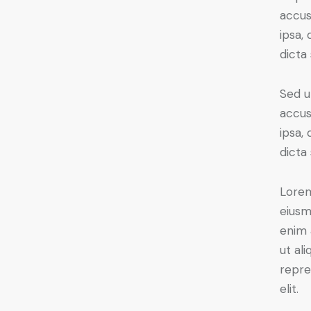
accus
ipsa,
dicta
Sed u
accus
ipsa,
dicta
Lorem
eiusm
enim 
ut al
repre
elit.