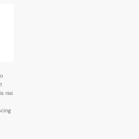
do
t
s nisi
scing