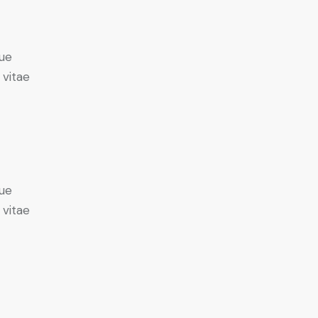
ue
 vitae
ue
 vitae