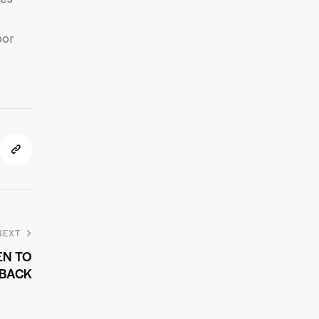
por
NEXT
EN TO
 BACK