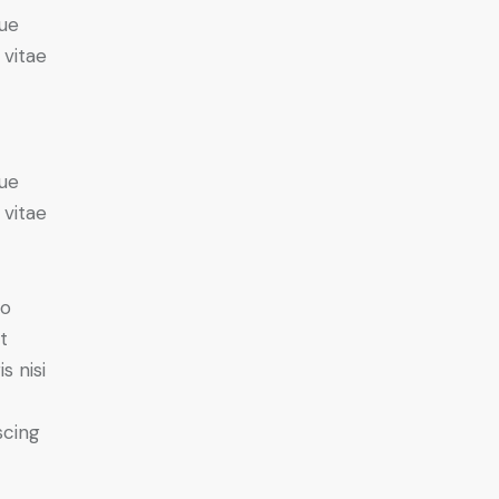
ue
 vitae
ue
 vitae
do
t
s nisi
scing