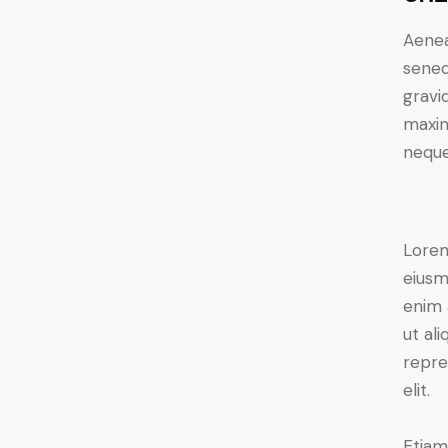
Aenea
senec
gravid
maxim
neque
Lorem
eiusm
enim 
ut al
repre
elit.
Etiam