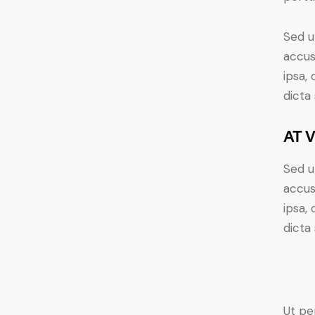
Sed u
accus
ipsa,
dicta
AT 
Sed u
accus
ipsa,
dicta 
Ut pe