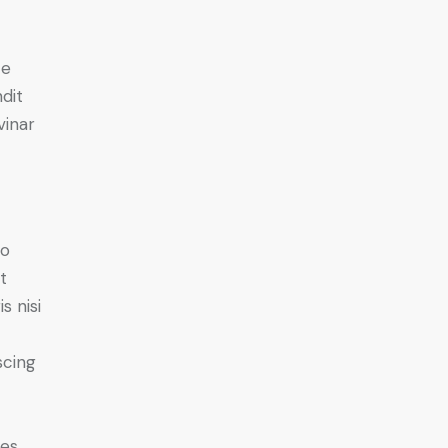
e
ce
ndit
vinar
do
t
s nisi
scing
ies