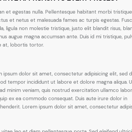
n et egestas nulla. Pellentesque habitant morbi tristiqu
tus et netus et malesuada fames ac turpis egestas. Fus
a, ligula non molestie tristique, justo elit blandit risus, bla
us augue magna accumsan ante. Duis id mi tristique, pul
 at, lobortis tortor.
 ipsum dolor sit amet, consectetur adipisicing elit, sed 
od tempor incididunt ut labore et dolore magna aliqua. U
ad minim veniam, quis nostrud exercitation ullamco labori
iquip ex ea commodo consequat. Duis aute irure dolor in
henderit. Lorem ipsum dolor sit amet, consectetur adipi
 vitae leo et diam pellentesque porta. Sed eleifend ultric