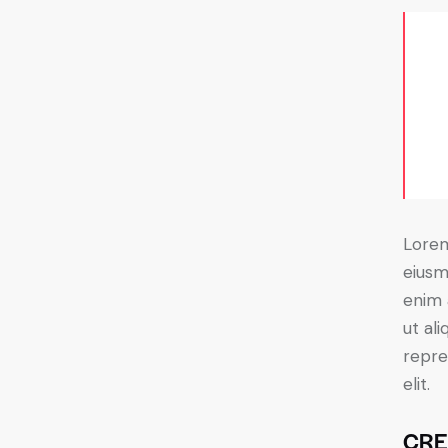
Lorem
eiusm
enim 
ut al
repre
elit.
CRE