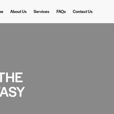
me
About Us
Services
FAQs
Contact Us
 THE
TASY