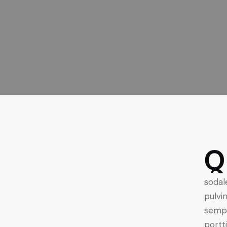
Q
sodal
pulvi
sempe
portt